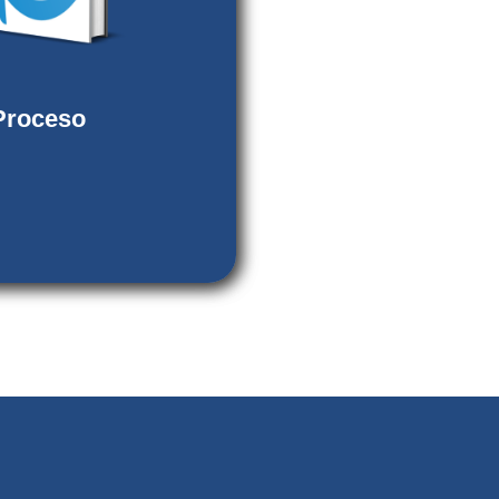
ncinalmente.
71X (En línea) ISSN-L:
2959-071X
Proceso
rial: Publicaciones de
ección Social.
er revista
mero actual
iones y menciones