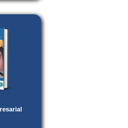
dad Empresarial
artamentos de
 Empresas,
as, además del
eraciones y
 de Ingeniería y
Universidad
 Simeón Cañas.
En línea)
reso) ISSN-L:
1
esarial
blicaciones