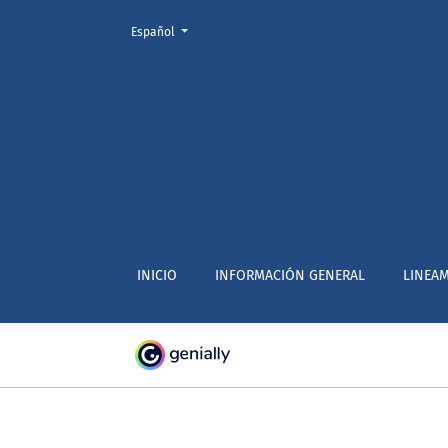
Cambiar el idioma. El actual es:
Español
Portal de Revistas y Publicacio
INICIO
INFORMACIÓN GENERAL
LINEAM