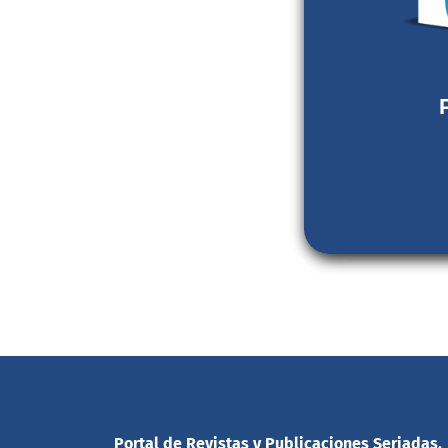
qui
ISSN: 2959-0
Sello edito
Proy
V
Nú
Indexac
Portal de Revistas y Publicaciones Seriadas.