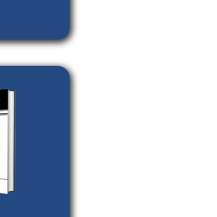
 UCA
ta
ual
enciones
ana de Teología
a a la reflexión
y política desde
a.
En línea)
reso) ISSN-L:
2
CA Editores