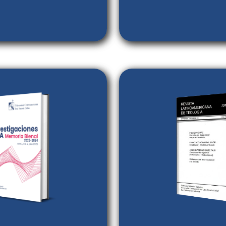
Académicas
Ver revis
Número act
Indexaciones y m
a de
Investigaciones UCA
es
Revista Latinoameric
de publicación periódica,
una publicación dedicad
posición de la sociedad
sobre la realidad social 
 el mundo la producción
la teologí
de la Universidad
ISSN: 2789-0406 (
a José Simeón Cañas en
ISSN: 0259-9872 (Imp
a ciencia y tecnología.
0259-987
061 (En línea) ISSN-L:
2789-4061
Sello editorial: U