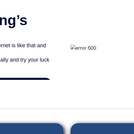
nals##