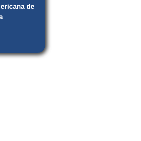
ta
ericana de
ual
a
enciones