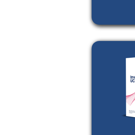
es una Memori
investigaciones 
que pone a dis
salvadoreña y
interna 
Centroamerican
el campo de l
ISSN: 2789-4