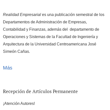
Realidad Empresarial
es una publicación semestral de los
Departamentos de Administración de Empresas,
Contabilidad y Finanzas, además del departamento de
Operaciones y Sistemas de la Facultad de Ingeniería y
Arquitectura de la Universidad Centroamericana José
Simeón Cañas.
ISSN: 2789-2689 (En línea)
ISSN: 2415-5721 (Impreso) ISSN-L:
2415-5721
Más
Sello editorial: Publicaciones Académicas UCA
Avisos
Recepción de Artículos Permanente
¡Atención Autores!