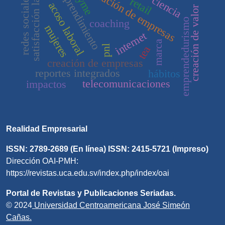
administración de empresas
satisfacción laboral
emprendimiento
pyme
redes sociales
ciencia
retail
acoso laboral
creación de valor
emprendedurismo
coaching
mujeres
internet
marca
pnl
tea
creación de empresas
reportes integrados
hábitos
telecomunicaciones
impactos
Realidad Empresarial
ISSN: 2789-2689 (En línea) ISSN: 2415-5721 (Impreso)
Dirección OAI-PMH:
https://revistas.uca.edu.sv/index.php/index/oai
Portal de Revistas y Publicaciones Seriadas.
© 2024
Universidad Centroamericana José Simeón
Cañas.