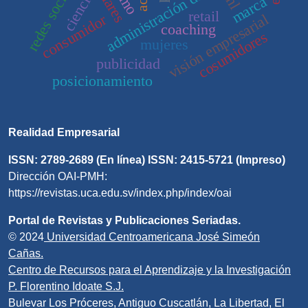
administración de empresas
redes sociales
ciencia
marca
retail
visión empresarial
consumidor
coaching
cosumidores
mujeres
publicidad
posicionamiento
Realidad Empresarial
ISSN: 2789-2689 (En línea) ISSN: 2415-5721 (Impreso)
Dirección OAI-PMH:
https://revistas.uca.edu.sv/index.php/index/oai
Portal de Revistas y Publicaciones Seriadas.
© 2024
Universidad Centroamericana José Simeón
Cañas.
Centro de Recursos para el Aprendizaje y la Investigación
P. Florentino Idoate S.J.
Bulevar Los Próceres, Antiguo Cuscatlán, La Libertad, El