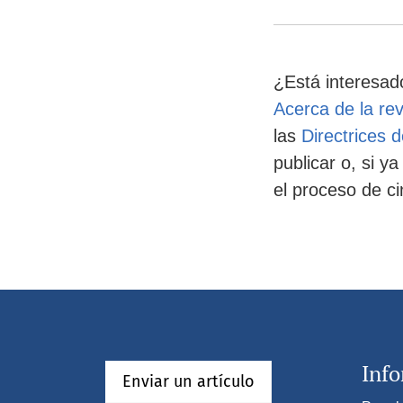
¿Está interesado
Acerca de la rev
las
Directrices d
publicar o, si 
el proceso de c
Inf
Enviar un artículo