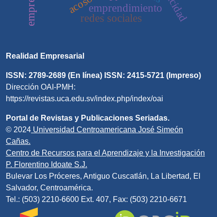
publicidad
emprendimiento
redes sociales
Realidad Empresarial
ISSN: 2789-2689 (En línea) ISSN: 2415-5721 (Impreso)
Dirección OAI-PMH:
https://revistas.uca.edu.sv/index.php/index/oai
Portal de Revistas y Publicaciones Seriadas.
© 2024
Universidad Centroamericana José Simeón
Cañas.
Centro de Recursos para el Aprendizaje y la Investigación
P. Florentino Idoate S.J.
Bulevar Los Próceres, Antiguo Cuscatlán, La Libertad, El
Salvador, Centroamérica.
Tel.: (503) 2210-6600 Ext. 407, Fax: (503) 2210-6671