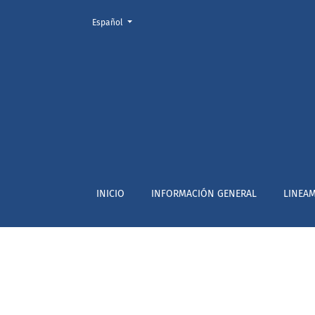
Cambiar el idioma. El actual es:
Español
LINEAMIENTOS ÉTICOS
INICIO
INFORMACIÓN GENERAL
LINEAM