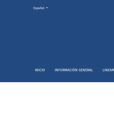
Cambiar el idioma. El actual es:
Español
CONTACTOS
INICIO
INFORMACIÓN GENERAL
LINEAM