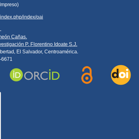
Impreso)
v/index.php/index/oai
.
meón Cañas.
estigación P. Florentino Idoate S.J.
bertad, El Salvador, Centroamérica.
0-6671