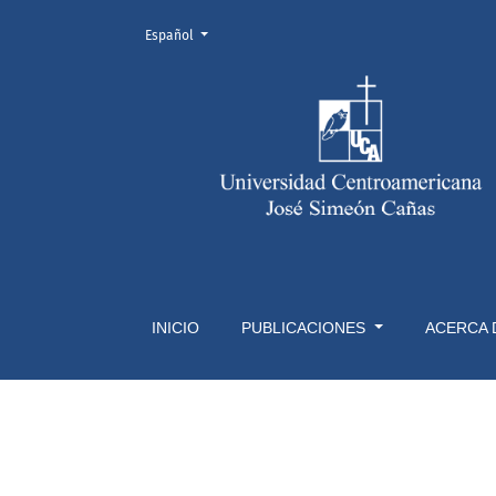
Cambiar el idioma. El actual es:
Español
Indexaciones y menciones
INICIO
PUBLICACIONES
ACERCA