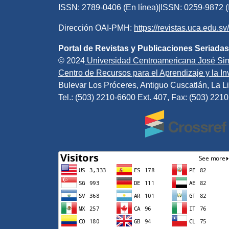
ISSN: 2789-0406 (En línea)|ISSN: 0259-9872 (
Dirección OAI-PMH:
https://revistas.uca.edu.s
Portal de Revistas y Publicaciones Seriadas
© 2024
Universidad Centroamericana José Si
Centro de Recursos para el Aprendizaje y la Inv
Bulevar Los Próceres, Antiguo Cuscatlán, La Li
Tel.: (503) 2210-6600 Ext. 407, Fax: (503) 221