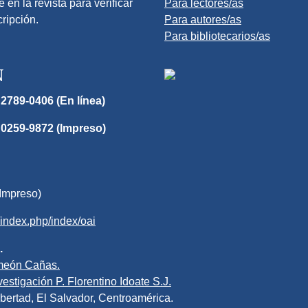
e en la revista para verificar
Para lectores/as
cripción.
Para autores/as
Para bibliotecarios/as
N
2789-0406 (En línea)
 0259-9872 (Impreso)
Impreso)
v/index.php/index/oai
.
meón Cañas.
estigación P. Florentino Idoate S.J.
bertad, El Salvador, Centroamérica.