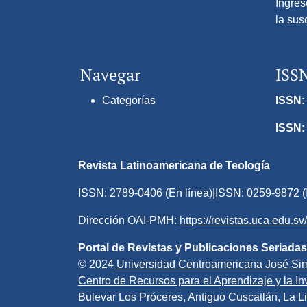
Ingres
la sus
Navegar
ISS
Categorías
ISSN: 
ISSN:
Revista Latinoamericana de Teología
ISSN: 2789-0406 (En línea)|ISSN: 0259-9872 (
Dirección OAI-PMH:
https://revistas.uca.edu.s
Portal de Revistas y Publicaciones Seriadas
© 2024
Universidad Centroamericana José Si
Centro de Recursos para el Aprendizaje y la Inv
Bulevar Los Próceres, Antiguo Cuscatlán, La Li