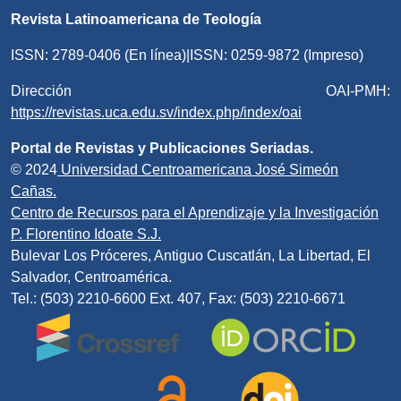
Revista Latinoamericana de Teología
ISSN: 2789-0406 (En línea)|ISSN: 0259-9872 (Impreso)
Dirección OAI-PMH:
https://revistas.uca.edu.sv/index.php/index/oai
Portal de Revistas y Publicaciones Seriadas.
© 2024
Universidad Centroamericana José Simeón
Cañas.
Centro de Recursos para el Aprendizaje y la Investigación
P. Florentino Idoate S.J.
Bulevar Los Próceres, Antiguo Cuscatlán, La Libertad, El
Salvador, Centroamérica.
Tel.: (503) 2210-6600 Ext. 407, Fax: (503) 2210-6671