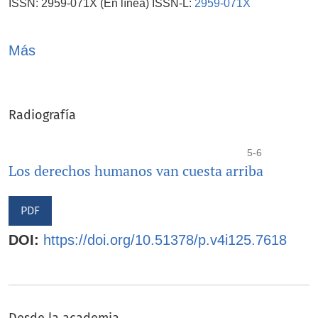
ISSN: 2959-071X (En línea) ISSN-L:
2959-071X
Sello editorial: Publicaciones de Proyección Social.
Más
Radiografía
5-6
Los derechos humanos van cuesta arriba
PDF
DOI:
https://doi.org/10.51378/p.v4i125.7618
Desde la academia