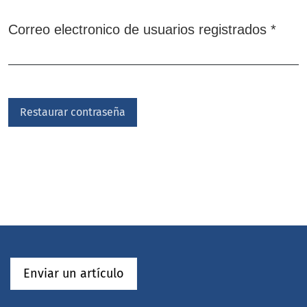
Oblig
Correo electronico de usuarios registrados
*
Restaurar contraseña
Enviar un artículo