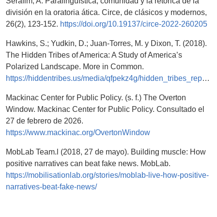
Serafim, A. Paralingüística, comunidad y la retórica de la
división en la oratoria ática. Circe, de clásicos y modernos,
26(2), 123-152.
https://doi.org/10.19137/circe-2022-260205
Hawkins, S.; Yudkin, D.; Juan-Torres, M. y Dixon, T. (2018).
The Hidden Tribes of America: A Study of America’s
Polarized Landscape. More in Common.
https://hiddentribes.us/media/qfpekz4g/hidden_tribes_report.pdf
Mackinac Center for Public Policy. (s. f.) The Overton
Window. Mackinac Center for Public Policy. Consultado el
27 de febrero de 2026.
https://www.mackinac.org/OvertonWindow
MobLab Team.l (2018, 27 de mayo). Building muscle: How
positive narratives can beat fake news. MobLab.
https://mobilisationlab.org/stories/moblab-live-how-positive-
narratives-beat-fake-news/