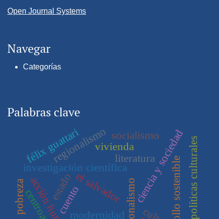
Open Journal Systems
Navegar
Categorías
Palabras clave
regionalismo
félix guattari
ciencia y sociedad
socialismo
políticas culturales
vivienda
literatura
desarrollo sostenible
investigación científica
el salvador
estado
acción humana
racionalismo
pobreza
cuento
centroamérica
cultura
modernidad