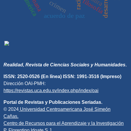
filosofía
crimen
acuerdo de paz
Realidad, Revista de Ciencias Sociales y Humanidades
.
ISSN: 2520-0526 (En línea) ISSN: 1991-3516 (Impreso)
Dirección OAI-PMH:
https://revistas.uca.edu.sv/index.php/index/oai
Portal de Revistas y Publicaciones Seriadas.
© 2024
Universidad Centroamericana José Simeón
Cañas.
Centro de Recursos para el Aprendizaje y la Investigación
P. Florentino Idoate S.J.