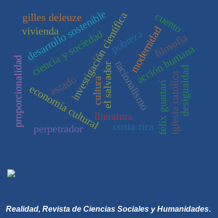
desarrollo sostenible
investigación científica
cuento
gilles deleuze
modernidad
vivienda
pobreza
ciencia y sociedad
filosofía
acción humana
proporcionalidad
racionalismo
el salvador
desigualdad
iglesia católica
estado
cultura
félix guattari
economía cultural
literatura
costa rica
perpetrador
Realidad, Revista de Ciencias Sociales y Humanidades
.