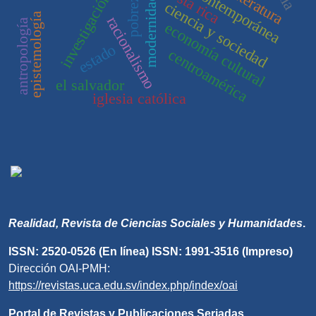
investigación científica
sociedad contemporánea
costa rica
literatura
pobreza
modernidad
ciencia y sociedad
epistemología
racionalismo
antropología
economía cultural
estado
centroamérica
el salvador
iglesia católica
Realidad, Revista de Ciencias Sociales y Humanidades
.
ISSN: 2520-0526 (En línea) ISSN: 1991-3516 (Impreso)
Dirección OAI-PMH:
https://revistas.uca.edu.sv/index.php/index/oai
Portal de Revistas y Publicaciones Seriadas.