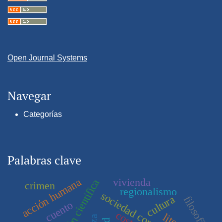
Open Journal Systems
Navegar
Categorías
Palabras clave
vivienda
acción humana
crimen
regionalismo
cultura
filosofía
cuento