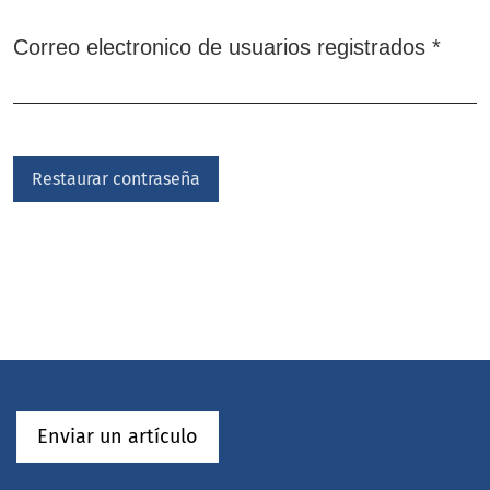
Oblig
Correo electronico de usuarios registrados
*
Restaurar contraseña
Enviar un artículo