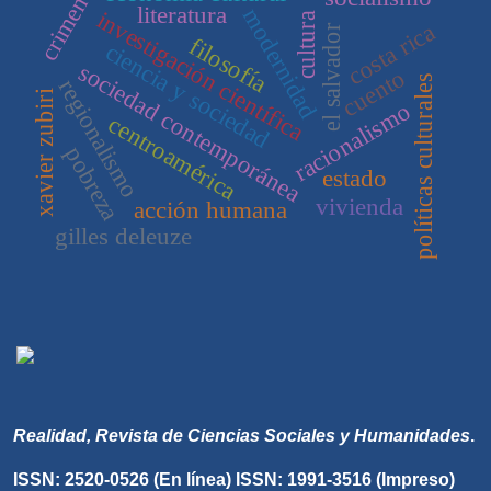
crimen
literatura
modernidad
investigación científica
cultura
costa rica
el salvador
filosofía
ciencia y sociedad
sociedad contemporánea
cuento
políticas culturales
regionalismo
xavier zubiri
racionalismo
centroamérica
pobreza
estado
vivienda
acción humana
gilles deleuze
Realidad, Revista de Ciencias Sociales y Humanidades
.
ISSN: 2520-0526 (En línea) ISSN: 1991-3516 (Impreso)