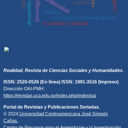
modernidad
cuento
cultura
sociedad contemporánea
economía cultural
Realidad, Revista de Ciencias Sociales y Humanidades
.
ISSN: 2520-0526 (En línea) ISSN: 1991-3516 (Impreso)
Dirección OAI-PMH:
https://revistas.uca.edu.sv/index.php/index/oai
Portal de Revistas y Publicaciones Seriadas.
© 2024
Universidad Centroamericana José Simeón
Cañas.
Centro de Recursos para el Aprendizaje y la Investigación