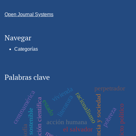
Open Journal Systems
Navegar
Categorías
Palabras clave
perpetrador
vivienda
centroamérica
racionalismo
literatura
ciencia y sociedad
investigación científica
estado
conflicto político
pobreza
desarrollo sostenible
acción humana
filosofía
el salvador