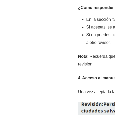
¿Cómo responder a 
En la sección “S
Si aceptas, se 
Si no puedes ha
a otro revisor.
Nota:
Recuerda que t
revisión.
4. Acceso al manusc
Una vez aceptada la 