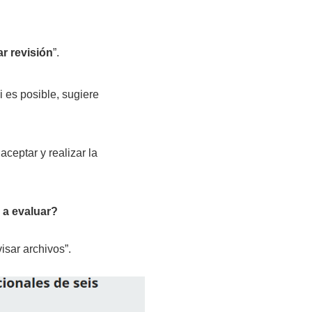
r revisión
”.
 si es posible, sugiere
ceptar y realizar la
 a evaluar?
isar archivos”.