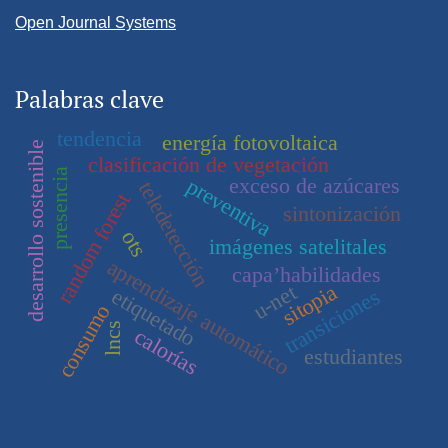
Open Journal Systems
Palabras clave
tendencia
energía fotovoltaica
desarrollo sostenible
clasificación de vegetación
presencia
exceso de azúcares
preventiva
teledetección
random forest
sintonización
ots
imágenes satelitales
aprendizaje automático
capa’habilidades
sitopia
u-net
etiquetado
transiciones
consumo
lncs
calorías
estudiantes