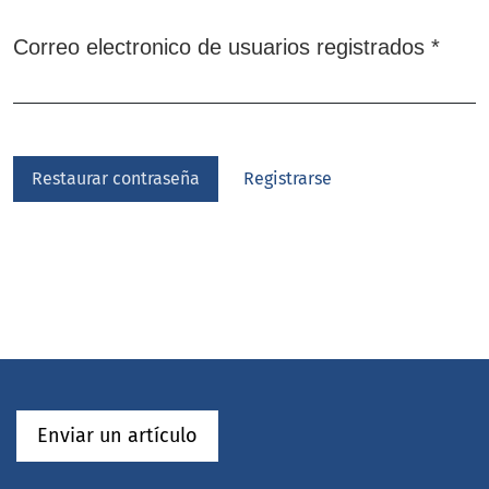
Oblig
Correo electronico de usuarios registrados
*
Restaurar contraseña
Registrarse
Enviar un artículo