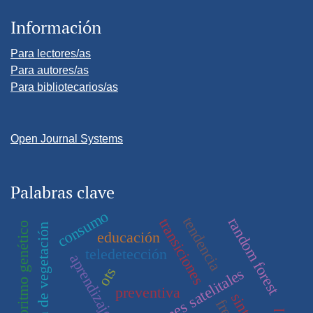
Información
Para lectores/as
Para autores/as
Para bibliotecarios/as
Open Journal Systems
Palabras clave
consumo
tendencia
random forest
transiciones
algoritmo genético
clasificación de vegetación
educación
teledetección
ots
imágenes satelitales
preventiva