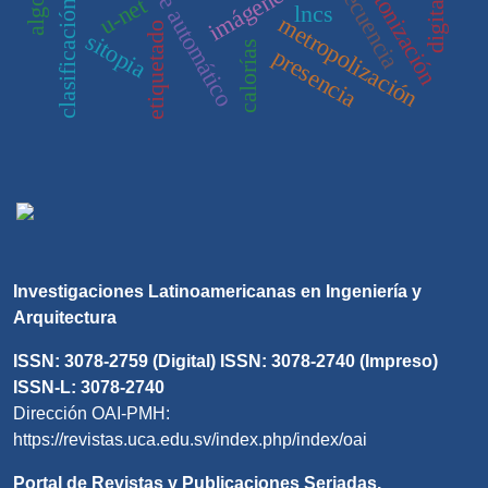
aprendizaje automático
sintonización
frecuencia
u-net
digital
lncs
metropolización
etiquetado
sitopia
calorías
presencia
Investigaciones Latinoamericanas en Ingeniería y
Arquitectura
ISSN: 3078-2759 (Digital) ISSN: 3078-2740 (Impreso)
ISSN-L: 3078-2740
Dirección OAI-PMH:
https://revistas.uca.edu.sv/index.php/index/oai
Portal de Revistas y Publicaciones Seriadas.