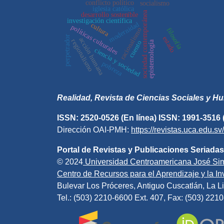
conflicto político
socialismo
iglesia católica
sociedad contemporánea
desarrollo sostenible
investigación científica
modernidad
cultura
políticas culturales
racionalismo
filosofía
perpetrador
estado
acción humana
regionalismo
epistemología
cuento
ciencia y sociedad
pobreza
Realidad, Revista de Ciencias Sociales y 
ISSN: 2520-0526 (En línea) ISSN: 1991-3516 
Dirección OAI-PMH:
https://revistas.uca.edu.s
Portal de Revistas y Publicaciones Seriadas
© 2024
Universidad Centroamericana José Si
Centro de Recursos para el Aprendizaje y la Inv
Bulevar Los Próceres, Antiguo Cuscatlán, La Li
Tel.: (503) 2210-6600 Ext. 407, Fax: (503) 221