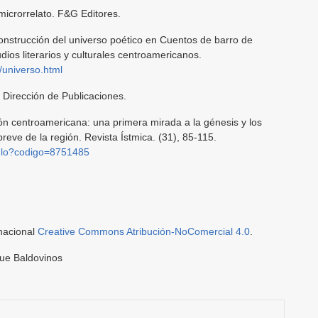
microrrelato. F&G Editores.
onstrucción del universo poético en Cuentos de barro de
udios literarios y culturales centroamericanos.
s/universo.html
 Dirección de Publicaciones.
ión centroamericana: una primera mirada a la génesis y los
reve de la región. Revista Ístmica. (31), 85-115.
ticulo?codigo=8751485
rnacional
Creative Commons Atribución-NoComercial 4.0
.
ue Baldovinos