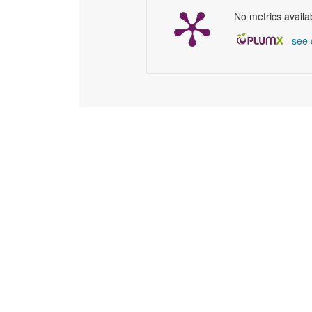
No metrics availa
-
see 