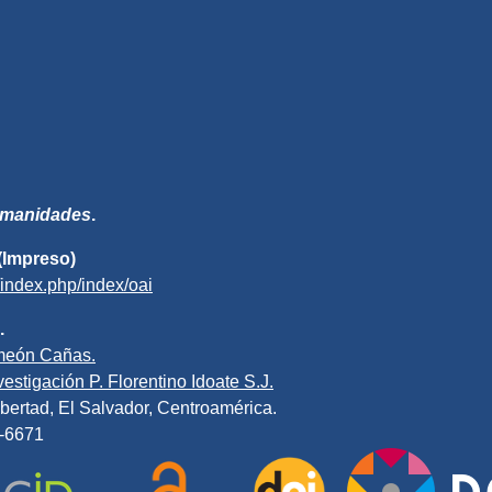
Humanidades
.
(Impreso)
v/index.php/index/oai
.
meón Cañas.
estigación P. Florentino Idoate S.J.
bertad, El Salvador, Centroamérica.
0-6671