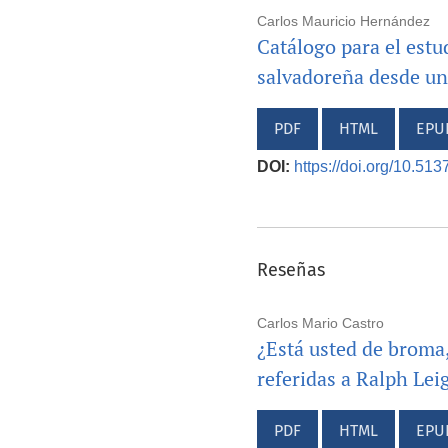
Carlos Mauricio Hernández
Catálogo para el estu
salvadoreña desde un
PDF
HTML
EPU
DOI:
https://doi.org/10.51
Reseñas
Carlos Mario Castro
¿Está usted de broma
referidas a Ralph Le
PDF
HTML
EPU