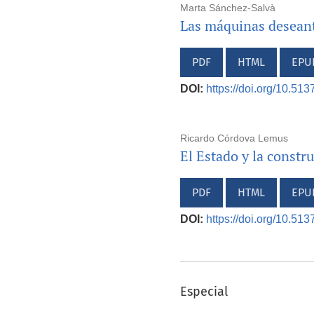
Marta Sánchez-Salvà
Las máquinas deseant
PDF
HTML
EPU
DOI:
https://doi.org/10.51
Ricardo Córdova Lemus
El Estado y la constr
PDF
HTML
EPU
DOI:
https://doi.org/10.51
Especial