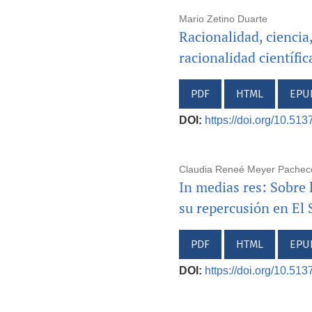
Mario Zetino Duarte
Racionalidad, ciencia
racionalidad científic
PDF
HTML
EPU
DOI:
https://doi.org/10.51
Claudia Reneé Meyer Pachec
In medias res: Sobre 
su repercusión en El 
PDF
HTML
EPU
DOI:
https://doi.org/10.51