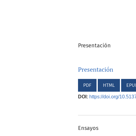
Presentación
Presentación
PDF
HTML
EPU
DOI:
https://doi.org/10.51
Ensayos