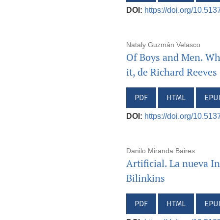
DOI:
https://doi.org/10.51
Nataly Guzmán Velasco
Of Boys and Men. Why
it, de Richard Reeves
PDF
HTML
EPU
DOI:
https://doi.org/10.51
Danilo Miranda Baires
Artificial. La nueva 
Bilinkins
PDF
HTML
EPU