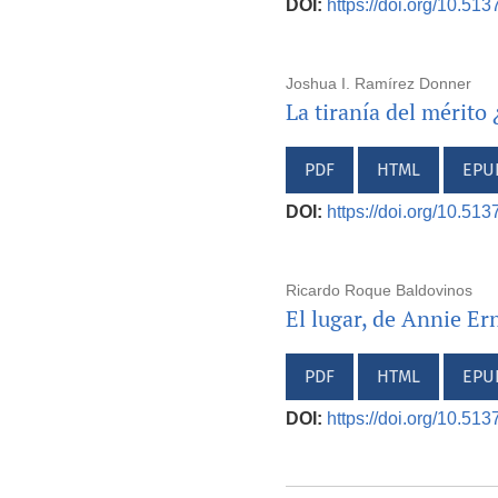
DOI:
https://doi.org/10.51
Joshua I. Ramírez Donner
La tiranía del mérito
PDF
HTML
EPU
DOI:
https://doi.org/10.51
Ricardo Roque Baldovinos
El lugar, de Annie Er
PDF
HTML
EPU
DOI:
https://doi.org/10.51