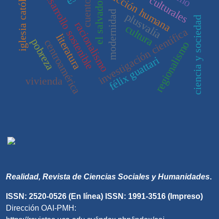
iglesia católica
desarrollo sostenible
acción humana
el salvador
cuento
modernidad
plusvalía
ciencia y sociedad
racionalismo
cultura
investigación científica
literatura
pobreza
centroamérica
regionalismo
félix guattari
vivienda
Realidad, Revista de Ciencias Sociales y Humanidades
.
ISSN: 2520-0526 (En línea) ISSN: 1991-3516 (Impreso)
Dirección OAI-PMH: