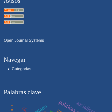
Avisos
Open Journal Systems
Navegar
Categorías
Palabras clave
políticas culturales
socialismo
estado