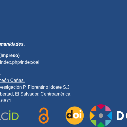
Humanidades
.
(Impreso)
v/index.php/index/oai
.
meón Cañas.
estigación P. Florentino Idoate S.J.
bertad, El Salvador, Centroamérica.
0-6671