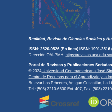
modernidad
ciencia y sociedad
solidaridad internacional
regionalismo
sociedad contemporánea
investigación científica
literatura
economía cultural
estado
conflicto político
racionalismo
el salvador
félix guattari
cuento
filosofía
vivienda
costa rica
crimen
pobreza
Realidad, Revista de Ciencias Sociales y 
ISSN: 2520-0526 (En línea) ISSN: 1991-3516 
Dirección OAI-PMH:
https://revistas.uca.edu.s
Portal de Revistas y Publicaciones Seriadas
© 2024
Universidad Centroamericana José Si
Centro de Recursos para el Aprendizaje y la Inv
Bulevar Los Próceres, Antiguo Cuscatlán, La Li
Tel.: (503) 2210-6600 Ext. 407, Fax: (503) 221