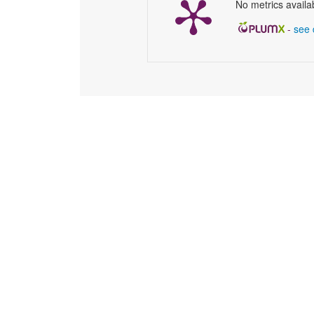
No metrics availa
-
see 