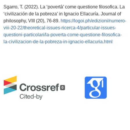
Sgarro, T. (2022). La ‘povertà’ come questione filosofica. La
‘civilización de la pobreza’ in Ignacio Ellacuría. Journal of
philosophy, VIII (20), 76-89.
https://logoi.ph/edizioni/numero-
viii-20-22/theoretical-issues-ricerca-4/particular-issues-
questioni-particolari/la-poverta-come-questione-filosofica-
la-civilizacion-de-la-pobreza-in-ignacio-ellacuria.html
0