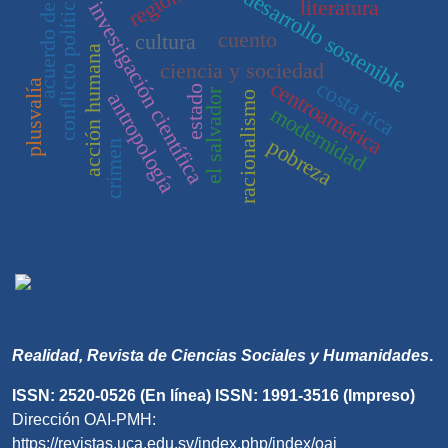
acuerdo de paz
desarrollo sostenible
conflicto político
literatura
investigación científica
cuento
cultura
acción humana
ciencia y sociedad
centroamérica
costa rica
plusvalía
estado
el salvador
antropología
racionalismo
modernidad
pobreza
crimen
Realidad, Revista de Ciencias Sociales y Humanidades
.
ISSN: 2520-0526 (En línea) ISSN: 1991-3516 (Impreso)
Dirección OAI-PMH:
https://revistas.uca.edu.sv/index.php/index/oai