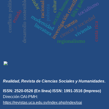
racionalismo
félix guattari
investigación científica
acción humana
conflicto político
cultura
desarrollo sostenible
socialismo
pobreza
estado
modernidad
ciencia y sociedad
cuento
costa rica
literatura
vivienda
regionalismo
Realidad, Revista de Ciencias Sociales y Humanidades
.
ISSN: 2520-0526 (En línea) ISSN: 1991-3516 (Impreso)
Dirección OAI-PMH:
https://revistas.uca.edu.sv/index.php/index/oai