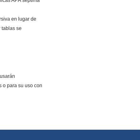
áficas APA séptima
rsiva en lugar de
 tablas se
 usarán
s o para su uso con