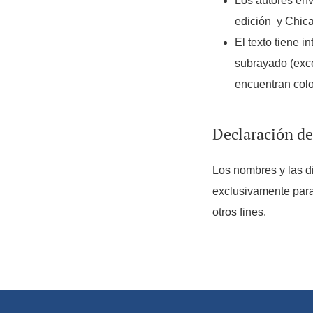
Los autores env
edición y Chic
El texto tiene i
subrayado (excep
encuentran colo
Declaración de
Los nombres y las di
exclusivamente para 
otros fines.