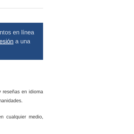
entos en línea
sesión
a una
y reseñas en idioma
umanidades.
en cualquier medio,