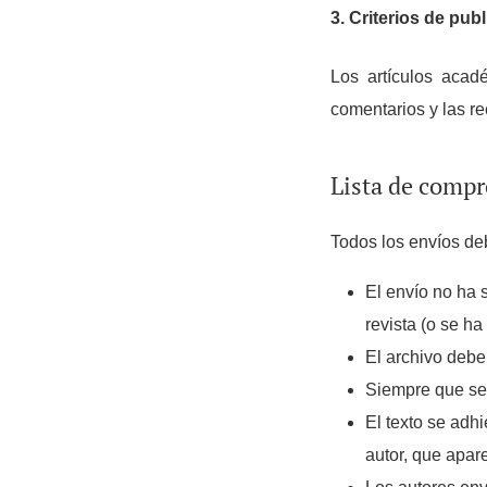
3. Criterios de pub
Los artículos acad
comentarios y las re
Lista de compr
Todos los envíos deb
El envío no ha 
revista (o se h
El archivo deb
Siempre que sea
El texto se adhi
autor, que apar