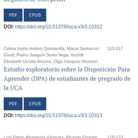
PDF
EPUB
DOI:
https://doi.org/10.51378/iuca.v3i3.10312
Celina Ivette Andino Quintanilla, María Santacruz
113-117
Giralt, Pedro Joaquín Sorto Vega, Xochilt
Elizabeth Urrutia Anzora, Olga Vásquez Monzón
Estudio exploratorio sobre la Disposición Para
Aprender (DPA) de estudiantes de pregrado de
la UCA
PDF
EPUB
DOI:
https://doi.org/10.51378/iuca.v3i3.10313
Luis Edgar Alvarenga Vásquez, Ricardo Ernesto
118-123