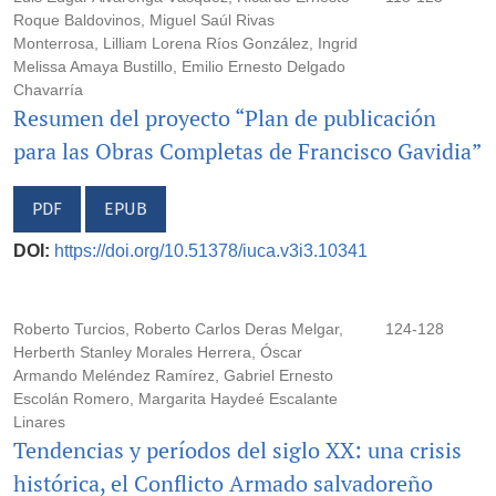
Roque Baldovinos, Miguel Saúl Rivas
Monterrosa, Lilliam Lorena Ríos González, Ingrid
Melissa Amaya Bustillo, Emilio Ernesto Delgado
Chavarría
Resumen del proyecto “Plan de publicación
para las Obras Completas de Francisco Gavidia”
PDF
EPUB
DOI:
https://doi.org/10.51378/iuca.v3i3.10341
Roberto Turcios, Roberto Carlos Deras Melgar,
124-128
Herberth Stanley Morales Herrera, Óscar
Armando Meléndez Ramírez, Gabriel Ernesto
Escolán Romero, Margarita Haydeé Escalante
Linares
Tendencias y períodos del siglo XX: una crisis
histórica, el Conflicto Armado salvadoreño