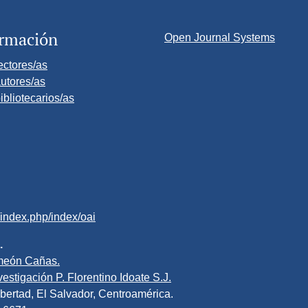
ormación
Open Journal Systems
ectores/as
utores/as
ibliotecarios/as
v/index.php/index/oai
.
meón Cañas.
estigación P. Florentino Idoate S.J.
bertad, El Salvador, Centroamérica.