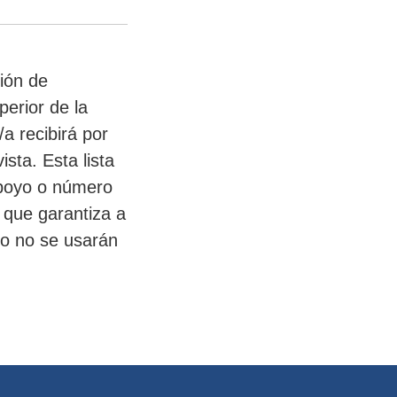
ción de
perior de la
/a recibirá por
sta. Esta lista
 apoyo o número
, que garantiza a
co no se usarán