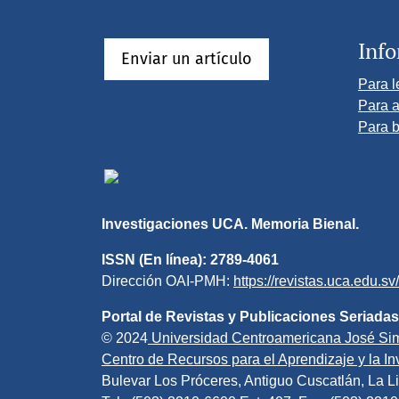
Inf
Enviar un artículo
Para l
Para a
Para b
Investigaciones UCA. Memoria Bienal.
ISSN (En línea): 2789-4061
Dirección OAI-PMH:
https://revistas.uca.edu.s
Portal de Revistas y Publicaciones Seriadas
© 2024
Universidad Centroamericana José Si
Centro de Recursos para el Aprendizaje y la Inv
Bulevar Los Próceres, Antiguo Cuscatlán, La Li