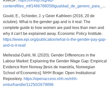
RIMISP.
https://rimisp.org/wp-
content/files_mf/1466786058Igualdad_de_genero_para_el_desarrollo_territorial.pdf
Gould, E., Schieder, J. y Geier Kathleen (2016, 20 de
octubre). What is the gender gap and is it real: The
complete guide to how women are paid less than men and
why it can't be explained away. Economic Policy Institute.
https://www.epi.org/publication/what-is-the-gender-pay-gap-
and-is-it-real/
Mellesdal-Dahli, M. (2020). Gender Differences in the
Labour Market: Explaining the Gender Wage Gap: Empirical
Evidence from Norway [tesis de maestría, Norwegian
School of Economics]. NHH Brage: Open Institutional
Repository.
https://openaccess.nhh.no/nhh-
xmlui/handle/11250/2679896