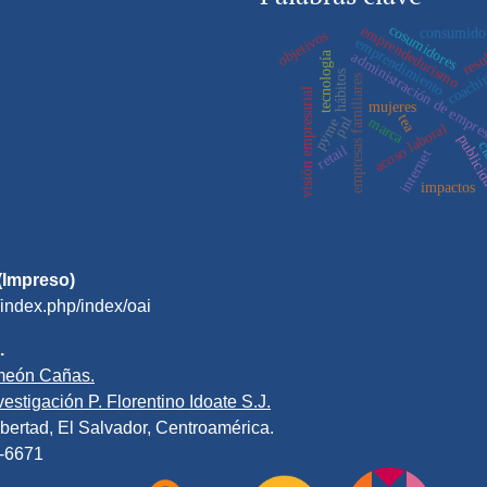
cosumidores
emprendedurismo
consumido
objetivos
resu
emprendimiento
tecnología
administración de empre
coachi
hábitos
empresas familiares
visión empresarial
mujeres
tea
pnl
marca
pyme
acoso laboral
publici
ci
retail
internet
impactos
(Impreso)
/index.php/index/oai
.
meón Cañas.
estigación P. Florentino Idoate S.J.
bertad, El Salvador, Centroamérica.
0-6671