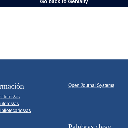
ormación
Open Journal Systems
ectores/as
utores/as
ibliotecarios/as
Palabras clave