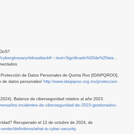
DDoS?
erglossary/ddosattack#:~:text=Significado%20de%20ataque%20DDoS,y%20si
nectados
 y Protección de Datos Personales de Quinta Roo [IDAIPQROO],
ón de datos personales!
http://www.idaipqroo.org.mx/proteccion-
(2024). Balance de ciberseguridad relativo al año 2023.
-prensa/los-incidentes-de-ciberseguridad-de-2023-gestionados-
uridad? Recuperado el 12 de octubre de 2024, de
center/definitions/what-is-cyber-security