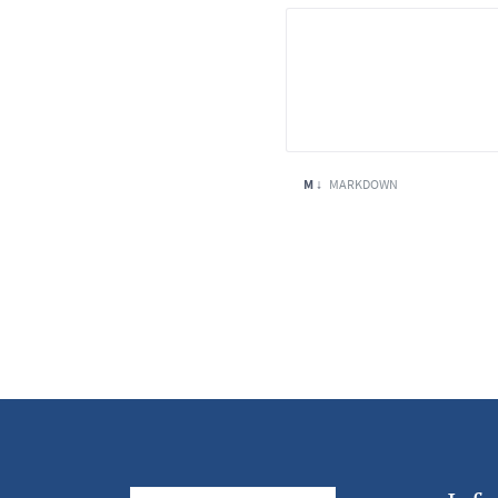
M ↓
MARKDOWN