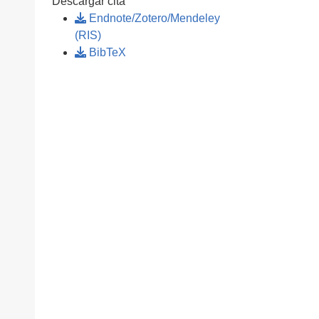
Descargar cita
Endnote/Zotero/Mendeley
(RIS)
BibTeX