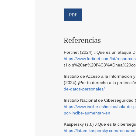
PDF
Referencias
Fortinet (2024) ¿Qué es un ataque 
https://www.fortinet.com/lat/resources/cyb
t i o s%20en%20l%C3%ADnea%20co
Instituto de Acceso a la Información
(2024) ¡Por tu derecho a la protecci
de-datos-personales/
Instituto Nacional de Ciberseguridad 
https://www.incibe.es/incibe/sala-de
por-incibe-aumentan-en
Kaspersky (s.f.) ¿Qué es la ciberseg
https://latam.kaspersky.com/resource-