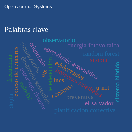
Open Journal Systems
Palabras clave
observatorio
sintonización
etiquetado
energía fotovoltaica
aprendizaje automático
exceso de azúcares
random forest
frecuencia
desarrollo sostenible
sitopia
teledetección
edulcorantes
sistema híbrido
imágenes satelitales
estructura flotante
ots
lncs
calorías
consumo
u-net
digital
preventiva
el salvador
planificación correctiva