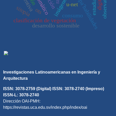
preventiva
estudiantes
observatorio
capa’habilidades
digital
u-net
sitopia
ots
consumo
clasificación de vegetación
desarrollo sostenible
Investigaciones Latinoamericanas en Ingeniería y
Arquitectura
ISSN: 3078-2759 (Digital) ISSN: 3078-2740 (Impreso)
ISSN-L: 3078-2740
Dirección OAI-PMH:
https://revistas.uca.edu.sv/index.php/index/oai