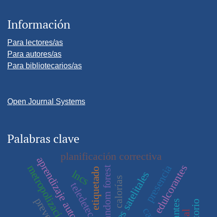
Información
Para lectores/as
Para autores/as
Para bibliotecarios/as
Open Journal Systems
Palabras clave
planificación correctiva
aprendizaje automático
edulcorantes
metropolización
presencia
random forest
etiquetado
lncs
imágenes satelitales
calorías
teledetección