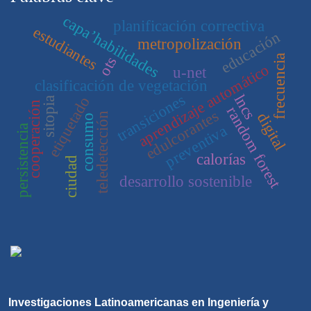
capa’habilidades
planificación correctiva
estudiantes
educación
metropolización
frecuencia
ots
aprendizaje automático
u-net
clasificación de vegetación
transiciones
lncs
etiquetado
sitopia
cooperación
random forest
edulcorantes
digital
teledetección
consumo
preventiva
persistencia
calorías
ciudad
desarrollo sostenible
Investigaciones Latinoamericanas en Ingeniería y