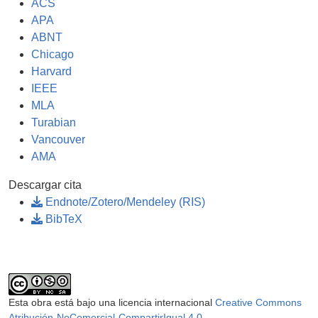
ACS
APA
ABNT
Chicago
Harvard
IEEE
MLA
Turabian
Vancouver
AMA
Descargar cita
Endnote/Zotero/Mendeley (RIS)
BibTeX
Esta obra está bajo una licencia internacional
Creative Commons
Atribución-NoComercial-CompartirIgual 4.0
.