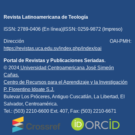
Revista Latinoamericana de Teología
ISSN: 2789-0406 (En línea)|ISSN: 0259-9872 (Impreso)
Dirección OAI-PMH:
https://revistas.uca.edu.sv/index.php/index/oai
Portal de Revistas y Publicaciones Seriadas.
© 2024
Universidad Centroamericana José Simeón
Cañas.
Centro de Recursos para el Aprendizaje y la Investigación
P. Florentino Idoate S.J.
Bulevar Los Próceres, Antiguo Cuscatlán, La Libertad, El
Salvador, Centroamérica.
Tel.: (503) 2210-6600 Ext. 407, Fax: (503) 2210-6671