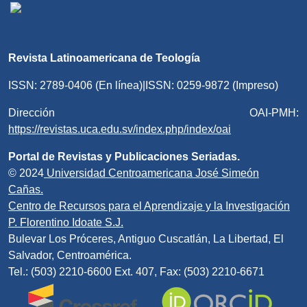
Revista Latinoamericana de Teología
ISSN: 2789-0406 (En línea)|ISSN: 0259-9872 (Impreso)
Dirección OAI-PMH:
https://revistas.uca.edu.sv/index.php/index/oai
Portal de Revistas y Publicaciones Seriadas.
© 2024
Universidad Centroamericana José Simeón
Cañas.
Centro de Recursos para el Aprendizaje y la Investigación
P. Florentino Idoate S.J.
Bulevar Los Próceres, Antiguo Cuscatlán, La Libertad, El
Salvador, Centroamérica.
Tel.: (503) 2210-6600 Ext. 407, Fax: (503) 2210-6671