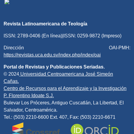
Revista Latinoamericana de Teología
ISSN: 2789-0406 (En línea)|ISSN: 0259-9872 (Impreso)
Dirección OAI-PMH:
https://revistas.uca.edu.sv/index.php/index/oai
Portal de Revistas y Publicaciones Seriadas.
© 2024
Universidad Centroamericana José Simeón
Cañas.
Centro de Recursos para el Aprendizaje y la Investigación
P. Florentino Idoate S.J.
Bulevar Los Próceres, Antiguo Cuscatlán, La Libertad, El
Salvador, Centroamérica.
Tel.: (503) 2210-6600 Ext. 407, Fax: (503) 2210-6671