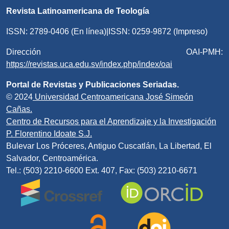
Revista Latinoamericana de Teología
ISSN: 2789-0406 (En línea)|ISSN: 0259-9872 (Impreso)
Dirección OAI-PMH:
https://revistas.uca.edu.sv/index.php/index/oai
Portal de Revistas y Publicaciones Seriadas.
© 2024
Universidad Centroamericana José Simeón
Cañas.
Centro de Recursos para el Aprendizaje y la Investigación
P. Florentino Idoate S.J.
Bulevar Los Próceres, Antiguo Cuscatlán, La Libertad, El
Salvador, Centroamérica.
Tel.: (503) 2210-6600 Ext. 407, Fax: (503) 2210-6671