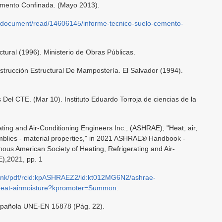
mento Confinada. (Mayo 2013).
/document/read/14606145/informe-tecnico-suelo-cemento-
ural (1996). Ministerio de Obras Públicas.
trucción Estructural De Mampostería. El Salvador (1994).
Del CTE. (Mar 10). Instituto Eduardo Torroja de ciencias de la
ting and Air-Conditioning Engineers Inc., (ASHRAE), "Heat, air,
emblies - material properties," in 2021 ASHRAE® Handbook -
ous American Society of Heating, Refrigerating and Air-
E),2021, pp. 1
tlink/pdf/rcid:kpASHRAEZ2/id:kt012MG6N2/ashrae-
heat-airmoisture?kpromoter=Summon
.
spañola UNE-EN 15878 (Pág. 22).