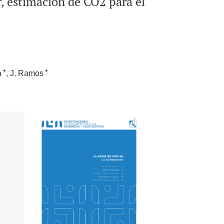
r, estimación de CO2 para el
+
+
a
J. Ramos