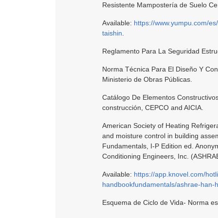
Resistente Mampostería de Suelo Ce
Available:
https://www.yumpu.com/es
taishin
.
Reglamento Para La Seguridad Estruct
Norma Técnica Para El Diseño Y Cons
Ministerio de Obras Públicas.
Catálogo De Elementos Constructivos 
construcción, CEPCO and AICIA.
American Society of Heating Refrigera
and moisture control in building ass
Fundamentals, I-P Edition ed. Anonym
Conditioning Engineers, Inc. (ASHRA
Available:
https://app.knovel.com/ho
handbookfundamentals/ashrae-han-
Esquema de Ciclo de Vida- Norma e