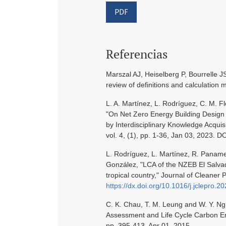
PDF
Referencias
Marszal AJ, Heiselberg P, Bourrelle JS
review of definitions and calculation
L. A. Martínez, L. Rodríguez, C. M. Fl
"On Net Zero Energy Building Desig
by Interdisciplinary Knowledge Acqui
vol. 4, (1), pp. 1-36, Jan 03, 2023. 
L. Rodríguez, L. Martínez, R. Paname
González, "LCA of the NZEB El Salvado
tropical country," Journal of Cleaner P
https://dx.doi.org/10.1016/j.jclepro.
C. K. Chau, T. M. Leung and W. Y. Ng
Assessment and Life Cycle Carbon Emi
pp. 395-413, Apr 01, 2015.