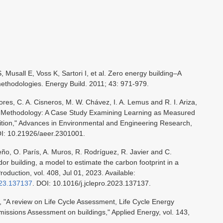
, Musall E, Voss K, Sartori I, et al. Zero energy building–A
 methodologies. Energy Build. 2011; 43: 971-979.
ores, C. A. Cisneros, M. W. Chávez, I. A. Lemus and R. I. Ariza,
n Methodology: A Case Study Examining Learning as Measured
sition," Advances in Environmental and Engineering Research,
DOI: 10.21926/aeer.2301001.
ño, O. París, A. Muros, R. Rodríguez, R. Javier and C.
r building, a model to estimate the carbon footprint in a
roduction, vol. 408, Jul 01, 2023. Available:
2023.137137
. DOI: 10.1016/j.jclepro.2023.137137.
, "A review on Life Cycle Assessment, Life Cycle Energy
ssions Assessment on buildings," Applied Energy, vol. 143,