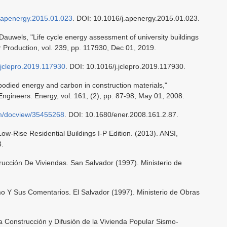
/j.apenergy.2015.01.023
. DOI: 10.1016/j.apenergy.2015.01.023.
Dauwels, "Life cycle energy assessment of university buildings
er Production, vol. 239, pp. 117930, Dec 01, 2019.
j.jclepro.2019.117930
. DOI: 10.1016/j.jclepro.2019.117930.
died energy and carbon in construction materials,"
l Engineers. Energy, vol. 161, (2), pp. 87-98, May 01, 2008.
om/docview/35455268
. DOI: 10.1680/ener.2008.161.2.87.
ow-Rise Residential Buildings I-P Edition. (2013). ANSI,
.
ucción De Viviendas. San Salvador (1997). Ministerio de
 Y Sus Comentarios. El Salvador (1997). Ministerio de Obras
a Construcción y Difusión de la Vivienda Popular Sismo-