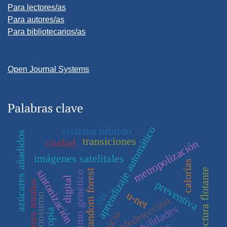
Para lectores/as
Para autores/as
Para bibliotecarios/as
Open Journal Systems
Palabras clave
aprendizaje automático
sistema híbrido
azúcares añadidos
transiciones
ciudad
metropolización
imágenes satelitales
calorías
estructura flotante
sintonización
random forest
algoritmo genético
digital
preventiva
azúcares totales
u-net
ots
consumo
teledetección
capa’habilidades
sitopia