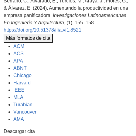
Serrano, C., Alvarado, E., Turcios, M., Araya, J., Flores, G.,
& Álvarez, E. (2024). Aumentando la productividad en una
empresa panificadora.
Investigaciones Latinoamericanas
En Ingeniería Y Arquitectura
, (1), 155–158.
https://doi.org/10.51378/ilia.vi1.8521
Más formatos de cita
ACM
ACS
APA
ABNT
Chicago
Harvard
IEEE
MLA
Turabian
Vancouver
AMA
Descargar cita