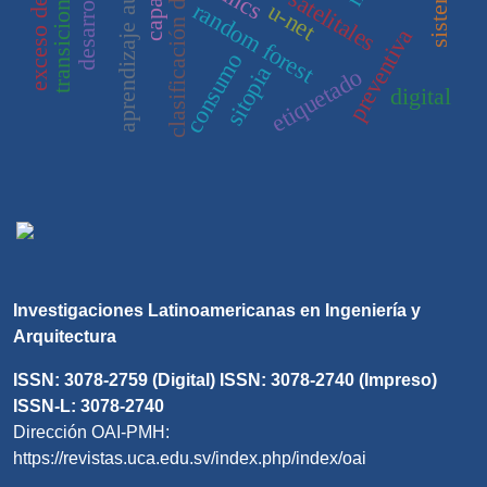
clasificación de vegetación
aprendizaje automático
transiciones
lncs
u-net
random forest
preventiva
consumo
sitopia
etiquetado
digital
Investigaciones Latinoamericanas en Ingeniería y
Arquitectura
ISSN: 3078-2759 (Digital) ISSN: 3078-2740 (Impreso)
ISSN-L: 3078-2740
Dirección OAI-PMH:
https://revistas.uca.edu.sv/index.php/index/oai