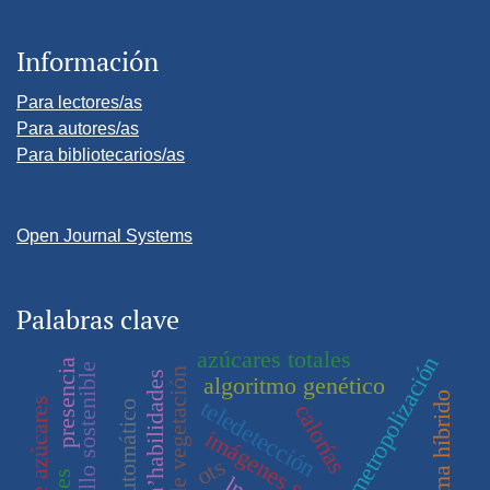
Información
Para lectores/as
Para autores/as
Para bibliotecarios/as
Open Journal Systems
Palabras clave
azúcares totales
metropolización
presencia
desarrollo sostenible
capa’habilidades
algoritmo genético
sistema híbrido
teledetección
exceso de azúcares
calorías
imágenes satelitales
ots