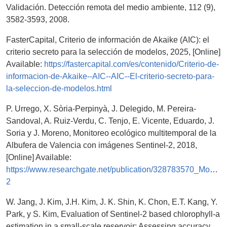
Validación. Detección remota del medio ambiente, 112 (9),
3582-3593, 2008.
FasterCapital, Criterio de información de Akaike (AIC): el
criterio secreto para la selección de modelos, 2025, [Online]
Available:
https://fastercapital.com/es/contenido/Criterio-de-
informacion-de-Akaike--AIC--AIC--El-criterio-secreto-para-
la-seleccion-de-modelos.html
P. Urrego, X. Sòria-Perpinyà, J. Delegido, M. Pereira-
Sandoval, A. Ruiz-Verdu, C. Tenjo, E. Vicente, Eduardo, J.
Soria y J. Moreno, Monitoreo ecológico multitemporal de la
Albufera de Valencia con imágenes Sentinel-2, 2018,
[Online] Available:
https://www.researchgate.net/publication/328783570_Monit
2
W. Jang, J. Kim, J.H. Kim, J. K. Shin, K. Chon, E.T. Kang, Y.
Park, y S. Kim, Evaluation of Sentinel-2 based chlorophyll-a
estimation in a small-scale reservoir: Assessing accuracy