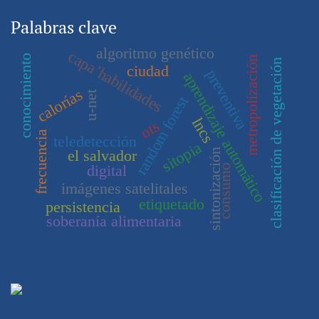
Palabras clave
algoritmo genético
capa’habilidades
conocimiento
metropolización
clasificación de vegetación
ciudad
preventiva
aprendizaje automático
calorías
u-net
random forest
lncs
ots
frecuencia
teledetección
sitopia
el salvador
sintonización
digital
consumo
imágenes satelitales
etiquetado
persistencia
soberanía alimentaria