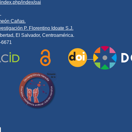
v/index.php/index/oai
.
meón Cañas.
estigación P. Florentino Idoate S.J.
bertad, El Salvador, Centroamérica.
0-6671