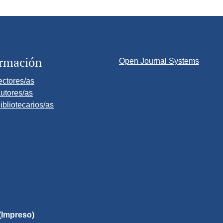
ormación
Open Journal Systems
ectores/as
utores/as
ibliotecarios/as
(Impreso)