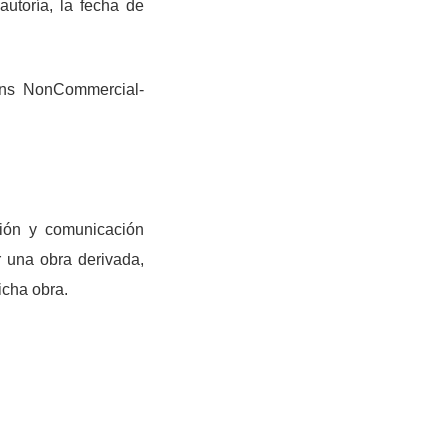
autoría, la fecha de
ons NonCommercial-
ción y comunicación
r una obra derivada,
icha obra.