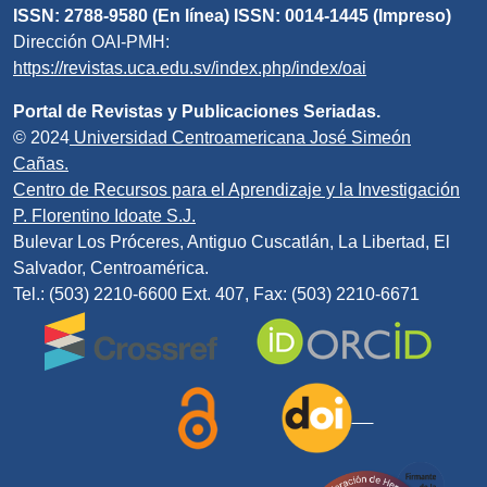
ISSN: 2788-9580 (En línea) ISSN: 0014-1445 (Impreso)
Dirección OAI-PMH:
https://revistas.uca.edu.sv/index.php/index/oai
Portal de Revistas y Publicaciones Seriadas.
© 2024
Universidad Centroamericana José Simeón
Cañas.
Centro de Recursos para el Aprendizaje y la Investigación
P. Florentino Idoate S.J.
Bulevar Los Próceres, Antiguo Cuscatlán, La Libertad, El
Salvador, Centroamérica.
Tel.: (503) 2210-6600 Ext. 407, Fax: (503) 2210-6671