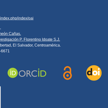
v/index.php/index/oai
.
meón Cañas.
estigación P. Florentino Idoate S.J.
bertad, El Salvador, Centroamérica.
0-6671