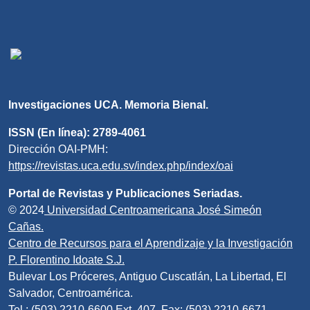
Investigaciones UCA. Memoria Bienal.
ISSN (En línea): 2789-4061
Dirección OAI-PMH:
https://revistas.uca.edu.sv/index.php/index/oai
Portal de Revistas y Publicaciones Seriadas.
© 2024
Universidad Centroamericana José Simeón
Cañas.
Centro de Recursos para el Aprendizaje y la Investigación
P. Florentino Idoate S.J.
Bulevar Los Próceres, Antiguo Cuscatlán, La Libertad, El
Salvador, Centroamérica.
Tel.: (503) 2210-6600 Ext. 407, Fax: (503) 2210-6671