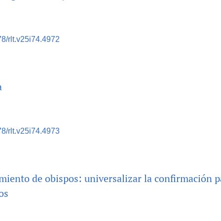
78/rlt.v25i74.4972
a
78/rlt.v25i74.4973
iento de obispos: universalizar la confirmación p
os