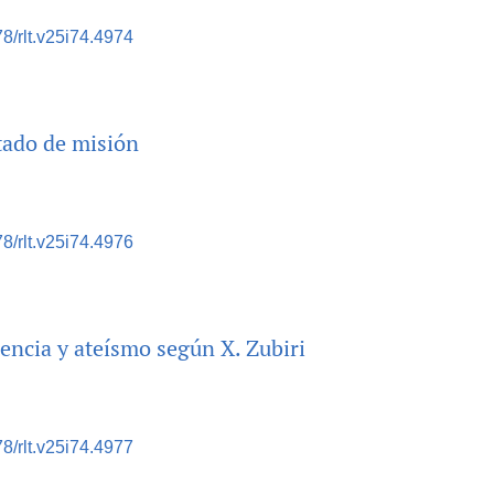
78/rlt.v25i74.4974
tado de misión
78/rlt.v25i74.4976
encia y ateísmo según X. Zubiri
78/rlt.v25i74.4977