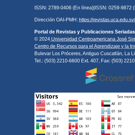
ISSN: 2789-0406 (En línea)|ISSN: 0259-9872 (
Dirección OAI-PMH:
https://revistas.uca.edu.s
Portal de Revistas y Publicaciones Seriadas
© 2024
Universidad Centroamericana José Si
Centro de Recursos para el Aprendizaje y la Inv
Bulevar Los Próceres, Antiguo Cuscatlán, La Li
Tel.: (503) 2210-6600 Ext. 407, Fax: (503) 221