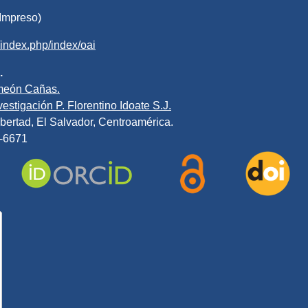
Impreso)
v/index.php/index/oai
.
meón Cañas.
estigación P. Florentino Idoate S.J.
bertad, El Salvador, Centroamérica.
0-6671